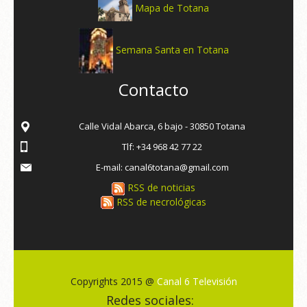
Mapa de Totana
Semana Santa en Totana
Contacto
Calle Vidal Abarca, 6 bajo - 30850 Totana
Tlf: +34 968 42 77 22
E-mail: canal6totana@gmail.com
RSS de noticias
RSS de necrológicas
Copyrights 2015 @
Canal 6 Televisión
Redes sociales: