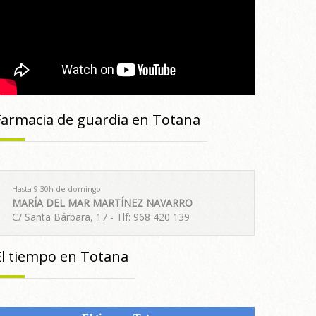
Farmacia de guardia en Totana
Hasta 9:30h de domingo
MARÍA DEL MAR MARTÍNEZ NAVARRO
C/ Santa Bárbara, 17 - Tlf: 968 420 139
El tiempo en Totana