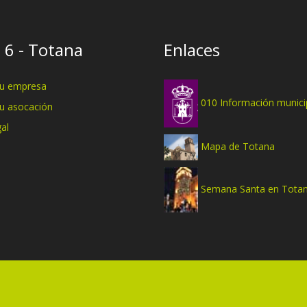
 6 - Totana
Enlaces
tu empresa
010 Información munici
tu asocación
al
Mapa de Totana
Semana Santa en Tota