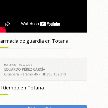
Farmacia de guardia en Totana
Hasta 9:30h de sábado
EDUARDO PÉREZ GARCÍA
C/General Páramo 46 - Tlf: 868 162 313
El tiempo en Totana