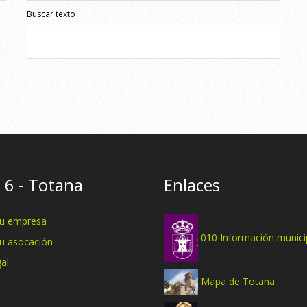
Buscar texto
 6 - Totana
Enlaces
tu empresa
010 Información munici
tu asocación
al
Mapa de Totana