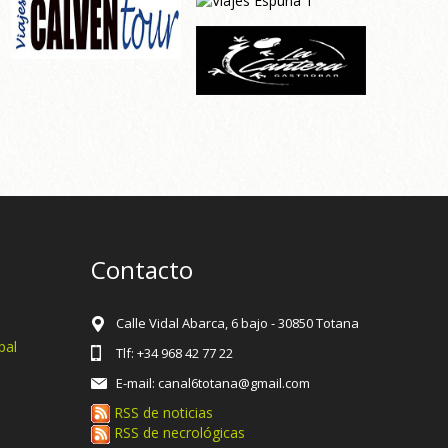
Contacto
Calle Vidal Abarca, 6 bajo - 30850 Totana
pal
Tlf: +34 968 42 77 22
E-mail: canal6totana@gmail.com
RSS de noticias
RSS de necrológicas