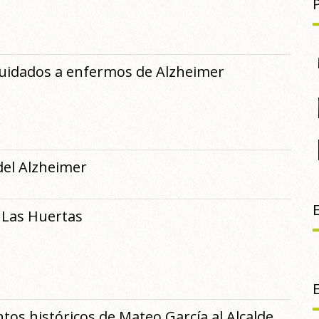
cuidados a enfermos de Alzheimer
del Alzheimer
 Las Huertas
os históricos de Mateo García al Alcalde