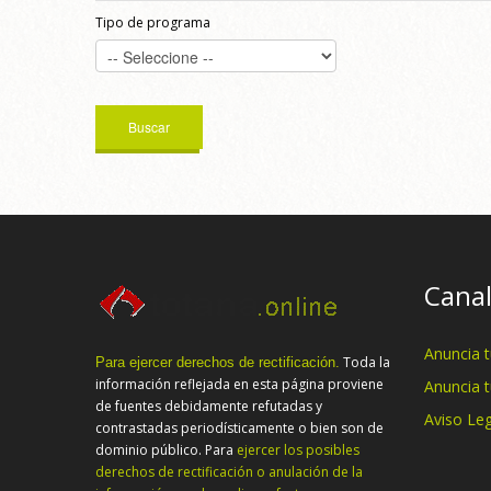
Tipo de programa
Canal
Anuncia 
Toda la
Para ejercer derechos de rectificación.
información reflejada en esta página proviene
Anuncia 
de fuentes debidamente refutadas y
Aviso Leg
contrastadas periodísticamente o bien son de
dominio público. Para
ejercer los posibles
derechos de rectificación o anulación de la