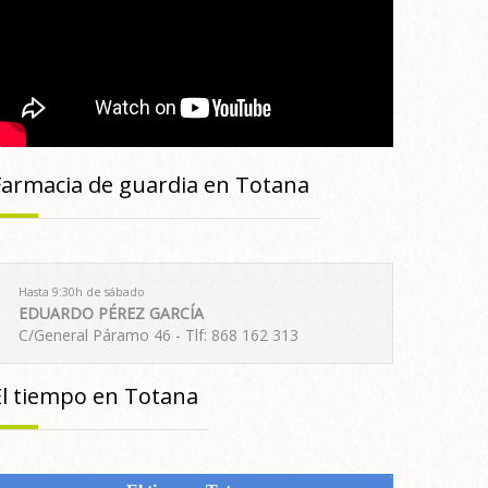
Farmacia de guardia en Totana
Hasta 9:30h de sábado
EDUARDO PÉREZ GARCÍA
C/General Páramo 46 - Tlf: 868 162 313
El tiempo en Totana