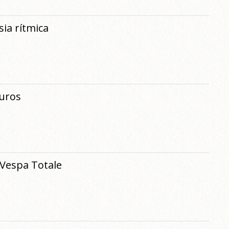
ia rítmica
guros
b Vespa Totale