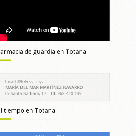
Farmacia de guardia en Totana
Hasta 9:30h de domingo
MARÍA DEL MAR MARTÍNEZ NAVARRO
C/ Santa Bárbara, 17 - Tlf: 968 420 139
El tiempo en Totana