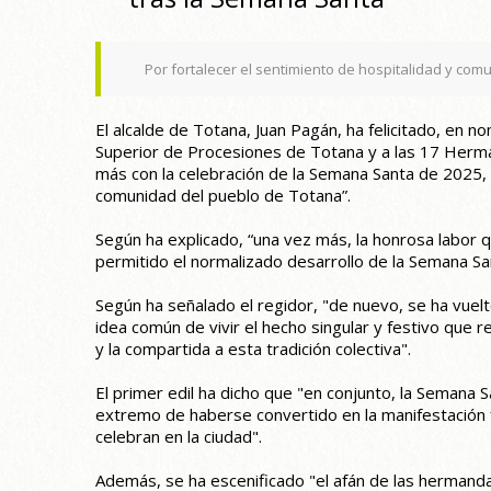
Por fortalecer el sentimiento de hospitalidad y co
El alcalde de Totana, Juan Pagán, ha felicitado, en no
Superior de Procesiones de Totana y a las 17 Herman
más con la celebración de la Semana Santa de 2025, e
comunidad del pueblo de Totana”.
Según ha explicado, “una vez más, la honrosa labor 
permitido el normalizado desarrollo de la Semana Sa
Según ha señalado el regidor, "de nuevo, se ha vuelt
idea común de vivir el hecho singular y festivo que 
y la compartida a esta tradición colectiva".
El primer edil ha dicho que "en conjunto, la Semana 
extremo de haberse convertido en la manifestación f
celebran en la ciudad".
Además, se ha escenificado "el afán de las hermand