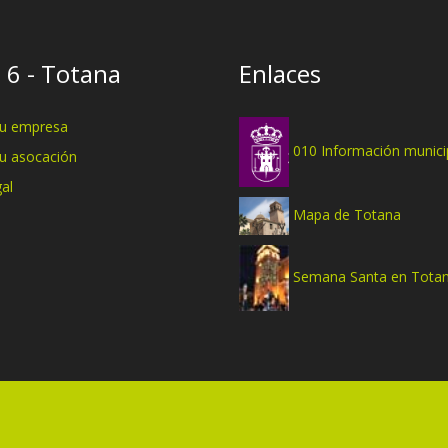
 6 - Totana
Enlaces
tu empresa
010 Información munici
tu asocación
al
Mapa de Totana
Semana Santa en Tota