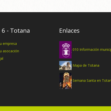
 6 - Totana
Enlaces
tu empresa
010 Información munici
tu asocación
al
Mapa de Totana
Semana Santa en Tota