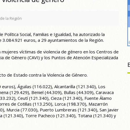
de la Región
 Política Social, Familias e Igualdad, ha autorizado la
e 3.084.921 euros, a 29 ayuntamientos de la Región.
l a mujeres víctimas de violencia de género en los Centros de
cia de Género (CAVI) y los Puntos de Atención Especializada
to de Estado contra la Violencia de Género.
euros), Águilas (116.022), Alcantarilla (121.340), Los
ena (129.429), Beniel (44.309), Bullas (44.309), Caravaca
(33.232), Ceutí (121.340), Cieza (121.340), Fuente Álamo
Torres de Cotillas (113.250), Lorca (198.370), Mazarrón
0), Murcia (77.030), Puerto Lumbreras (121.340), San Javier
ra (121.340), Torre Pacheco (121.340), Totana (121.340) y