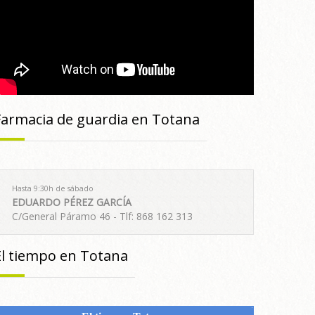
Farmacia de guardia en Totana
Hasta 9:30h de sábado
EDUARDO PÉREZ GARCÍA
C/General Páramo 46 - Tlf: 868 162 313
El tiempo en Totana