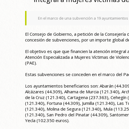
En el marco de una subvención a 19 ayuntamientos 
El Consejo de Gobierno, a petición de la Consejería de
concesión de subvenciones, por un importe global d
El objetivo es que que financien la atención integra
Atención Especializada a Mujeres Víctimas de Violen
(PAE).
Estas subvenciones se conceden en el marco del Pac
Los ayuntamientos beneficiarios son: Abarán (44.309 
Alcázares (44.309), Alhama de Murcia (121.340), Arch
de la Cruz (121.340), Cartagena (237.363), Cehegín 
(121.340), Fortuna (44.309), Jumilla (121.340), Las 
(121.340), Molina de Segura (121.340), Mula (113.25
(121.340), San Pedro del Pinatar (44.309), Santome
Yecla (102.350 euros).