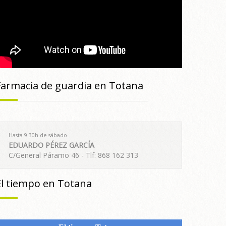
Farmacia de guardia en Totana
Hasta 9:30h de sábado
EDUARDO PÉREZ GARCÍA
C/General Páramo 46 - Tlf: 868 162 313
El tiempo en Totana