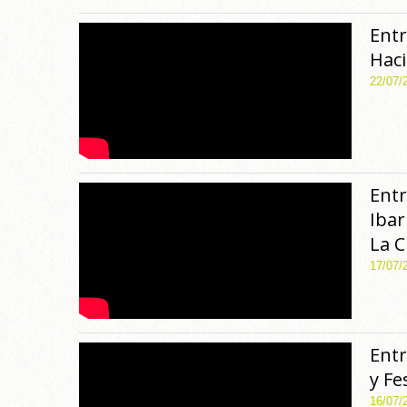
Entr
Hac
22/07/
Entr
Ibar
La C
17/07/
Entr
y Fe
16/07/