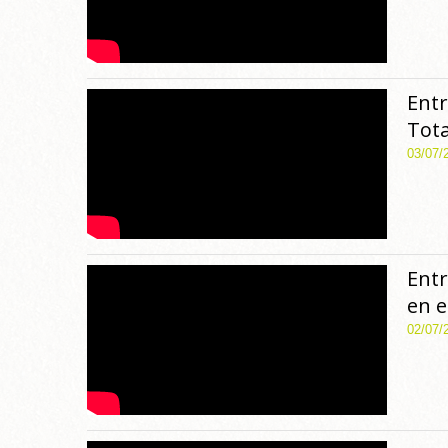
Entr
Tot
03/07/
Entr
en e
02/07/