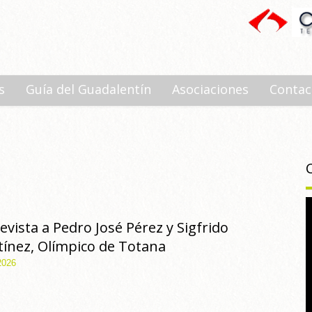
s
Guía del Guadalentín
Asociaciones
Contac
evista a Pedro José Pérez y Sigfrido
ínez, Olímpico de Totana
2026