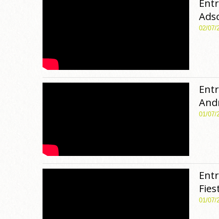
Entr
Adsc
02/07/
Entr
Andr
01/07/
Entr
Fies
01/07/