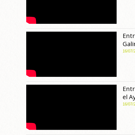
Entr
Gali
16/07/
Entr
el 
16/07/