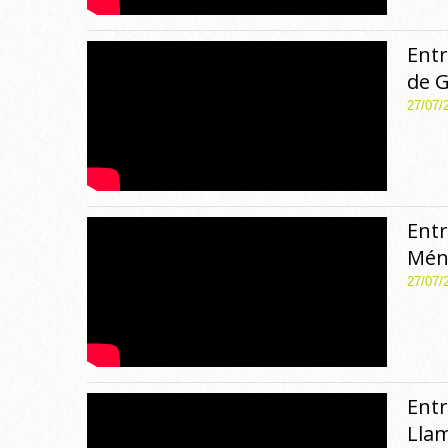
Entr
de G
27/07/
Entr
Mén
27/07/
Entr
Lla