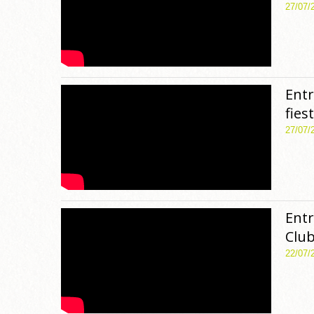
27/07/
Entr
fies
27/07/
Entr
Club
22/07/